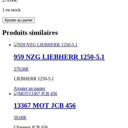
279.00
€
1 en stock
quantité
Ajouter au panier
de
MTS-
Produits similaires
001
&
MTS-
002
Mobile
959 NZG LIEBHERR 1250-5.1
Track
Solutions
279.00
€
articulé
LIEBHERR 1250-5.1
Ajouter au panier
13367 MOT JCB 456
59.00
€
Chargeur JCB 456