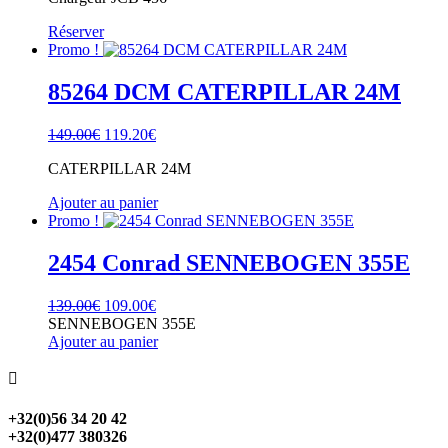
Réserver
Promo !
85264 DCM CATERPILLAR 24M
Le
Le
149.00
€
119.20
€
prix
prix
CATERPILLAR 24M
initial
actuel
était :
est :
Ajouter au panier
149.00€.
119.20€.
Promo !
2454 Conrad SENNEBOGEN 355E
Le
Le
139.00
€
109.00
€
prix
prix
SENNEBOGEN 355E
initial
actuel
Ajouter au panier
était :
est :
139.00€.
109.00€.

+32(0)56 34 20 42
+32(0)477 380326