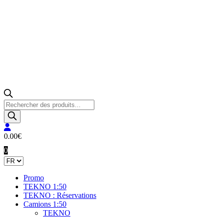
Recherche
de
produits
0.00
€
0
Promo
TEKNO 1:50
TEKNO : Réservations
Camions 1:50
TEKNO