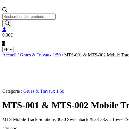
Recherche
de
produits
0.00
€
0
Accueil
/
Grues & Travaux 1:50
/ MTS-001 & MTS-002 Mobile Track 
Catégorie :
Grues & Travaux 1:50
MTS-001 & MTS-002 Mobile Trac
MTS Mobile Track Solutions 3630 Switchback & 33-38XL Towed S