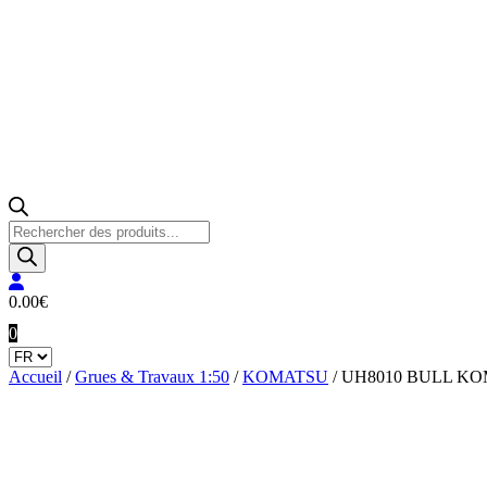
Recherche
de
produits
0.00
€
0
Accueil
/
Grues & Travaux 1:50
/
KOMATSU
/ UH8010 BULL KO