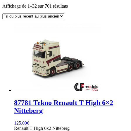
Trié
Affichage de 1–32 sur 701 résultats
du
plus
récent
au
plus
ancien
87781 Tekno Renault T High 6×2
Nitteberg
125.00
€
Renault T High 6x2 Nitteberg