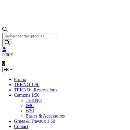
Recherche
de
produits
0.00
€
0
Promo
TEKNO 1:50
TEKNO : Réservations
Camions 1:50
TEKNO
IMC
WSI
Basics & Accessoires
Grues & Travaux 1:50
Contact