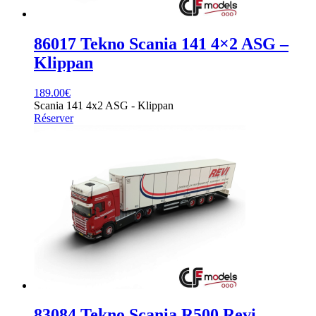
86017 Tekno Scania 141 4×2 ASG –
Klippan
189.00
€
Scania 141 4x2 ASG - Klippan
Réserver
83084 Tekno Scania R500 Revi