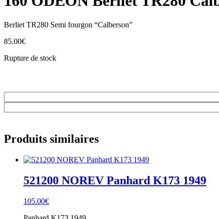
160 ODEON Berliet TR280 Cal
Berliet TR280 Semi fourgon “Calberson”
85.00
€
Rupture de stock
Produits similaires
521200 NOREV Panhard K173 1949
105.00
€
Panhard K173 1949