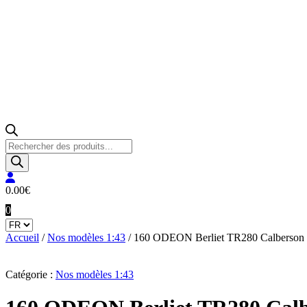
Recherche
de
produits
0.00
€
0
Accueil
/
Nos modèles 1:43
/ 160 ODEON Berliet TR280 Calberson
Catégorie :
Nos modèles 1:43