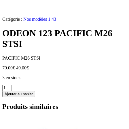
Catégorie :
Nos modèles 1:43
ODEON 123 PACIFIC M26
STSI
PACIFIC M26 STSI
Le
Le
79.00
€
49.00
€
prix
prix
3 en stock
initial
actuel
était :
est :
quantité
79.00€.
49.00€.
de
Ajouter au panier
ODEON
123
Produits similaires
PACIFIC
M26
STSI