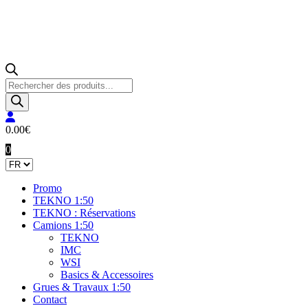
Recherche
de
produits
0.00
€
0
Promo
TEKNO 1:50
TEKNO : Réservations
Camions 1:50
TEKNO
IMC
WSI
Basics & Accessoires
Grues & Travaux 1:50
Contact