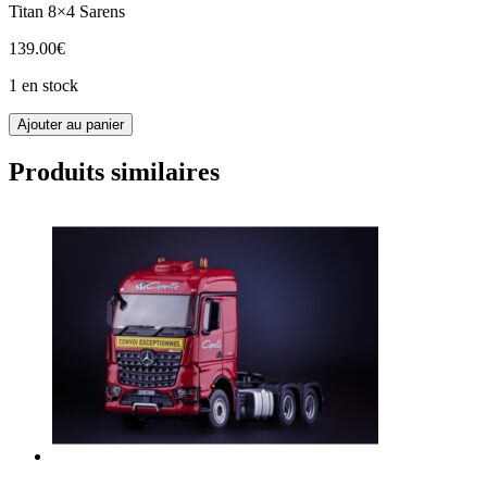
Titan 8×4 Sarens
139.00
€
1 en stock
quantité
Ajouter au panier
de
20-
Produits similaires
1072
IMC
Titan
8x4
Sarens