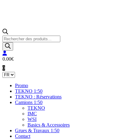
Recherche
de
produits
0.00
€
0
Promo
TEKNO 1:50
TEKNO : Réservations
Camions 1:50
TEKNO
IMC
WSI
Basics & Accessoires
Grues & Travaux 1:50
Contact