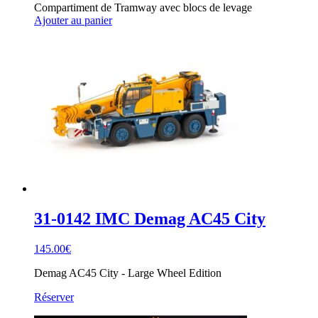
prix
prix
Compartiment de Tramway avec blocs de levage
initial
actuel
Ajouter au panier
était :
est :
129.00€.
79.00€.
31-0142 IMC Demag AC45 City
145.00
€
Demag AC45 City - Large Wheel Edition
Réserver