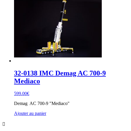
32-0138 IMC Demag AC 700-9
Mediaco
599.00
€
Demag AC 700-9 "Mediaco"
Ajouter au panier
