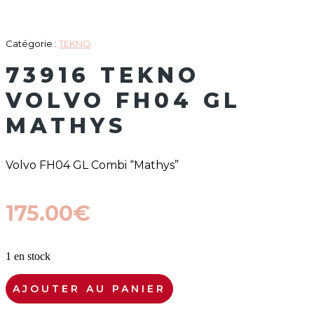
Catégorie :
TEKNO
73916 TEKNO
VOLVO FH04 GL
MATHYS
Volvo FH04 GL Combi “Mathys”
175.00
€
1 en stock
quantité
AJOUTER AU PANIER
de
73916