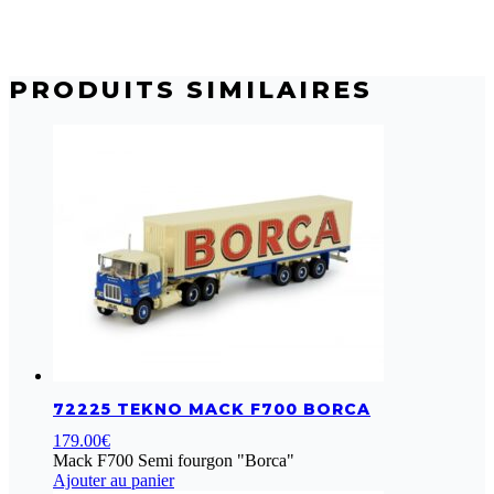
Tekno
Volvo
FH04
GL
PRODUITS SIMILAIRES
Mathys
72225 TEKNO MACK F700 BORCA
179.00
€
Mack F700 Semi fourgon "Borca"
Ajouter au panier