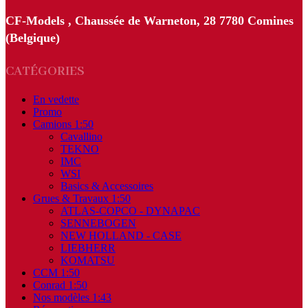
CF-Models , Chaussée de Warneton, 28 7780 Comines
(Belgique)
CATÉGORIES
En vedette
Promo
Camions 1:50
Cavallino
TEKNO
IMC
WSI
Basics & Accessoires
Grues & Travaux 1:50
ATLAS-COPCO - DYNAPAC
SENNEBOGEN
NEW HOLLAND - CASE
LIEBHERR
KOMATSU
CCM 1:50
Conrad 1:50
Nos modèles 1:43