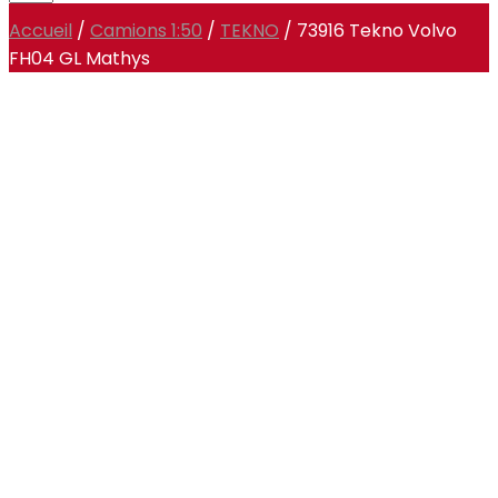
Accueil
/
Camions 1:50
/
TEKNO
/ 73916 Tekno Volvo
FH04 GL Mathys