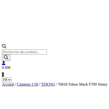
Recherche
de
produits
0.00
€
0
Accueil
/
Camions 1:50
/
TEKNO
/ 76818 Tekno Mack F700 Simey