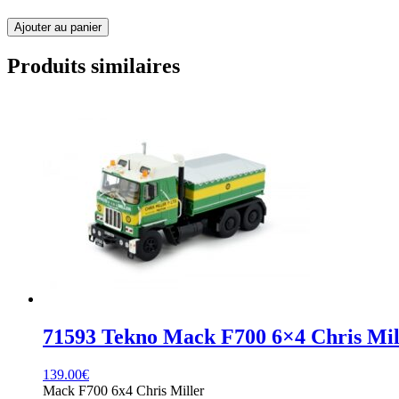
quantité
Ajouter au panier
de
76818
Produits similaires
Tekno
Mack
F700
Simey
71593 Tekno Mack F700 6×4 Chris Mil
139.00
€
Mack F700 6x4 Chris Miller