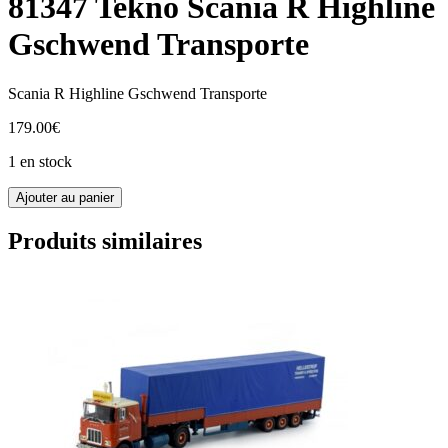
81347 Tekno Scania R Highline
Gschwend Transporte
Scania R Highline Gschwend Transporte
179.00
€
1 en stock
quantité
Ajouter au panier
de
81347
Produits similaires
Tekno
Scania
R
Highline
Gschwend
Transporte