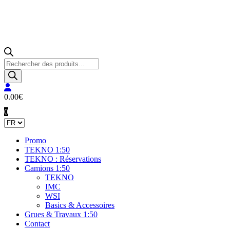
Recherche
de
produits
0.00
€
0
Promo
TEKNO 1:50
TEKNO : Réservations
Camions 1:50
TEKNO
IMC
WSI
Basics & Accessoires
Grues & Travaux 1:50
Contact