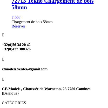
72713 Tekno Chargement de bois
58mm
7.50
€
Chargement de bois 58mm
Réserver

+32(0)56 34 20 42
+32(0)477 380326

cfmodels.ventes@gmail.com

CF-Models , Chaussée de Warneton, 28 7780 Comines
(Belgique)
CATÉGORIES