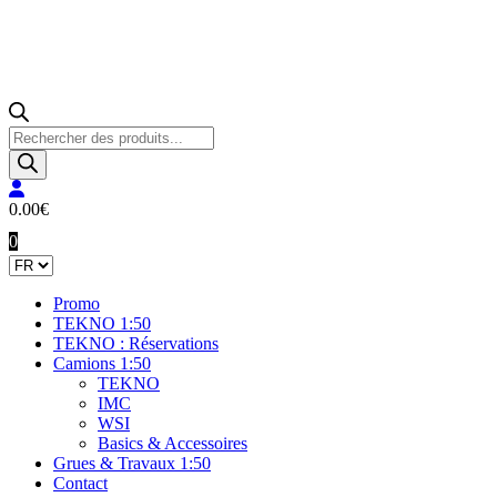
Recherche
de
produits
0.00
€
0
Promo
TEKNO 1:50
TEKNO : Réservations
Camions 1:50
TEKNO
IMC
WSI
Basics & Accessoires
Grues & Travaux 1:50
Contact