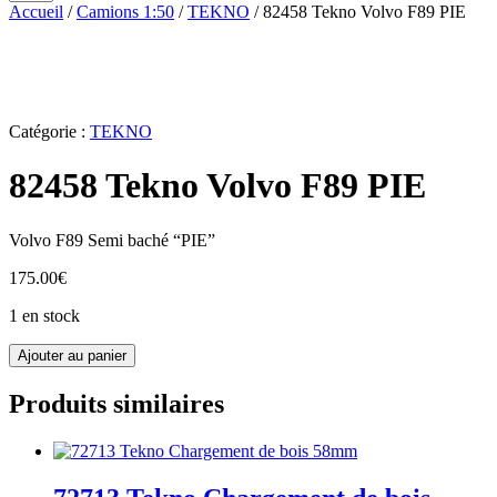
Accueil
/
Camions 1:50
/
TEKNO
/ 82458 Tekno Volvo F89 PIE
Catégorie :
TEKNO
82458 Tekno Volvo F89 PIE
Volvo F89 Semi baché “PIE”
175.00
€
1 en stock
quantité
Ajouter au panier
de
82458
Produits similaires
Tekno
Volvo
F89
PIE