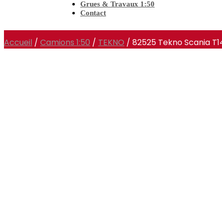
Grues & Travaux 1:50
Contact
Accueil
/
Camions 1:50
/
TEKNO
/ 82525 Tekno Scania T1