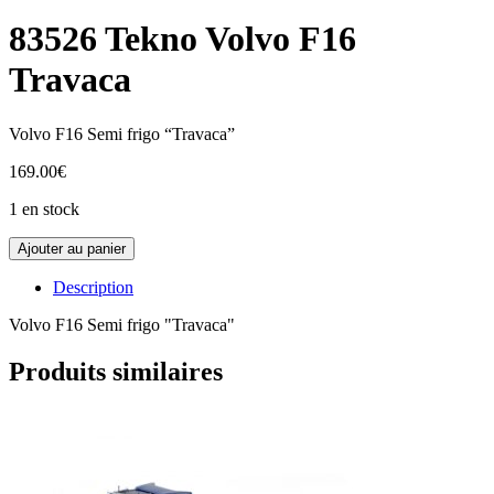
83526 Tekno Volvo F16
Travaca
Volvo F16 Semi frigo “Travaca”
169.00
€
1 en stock
quantité
Ajouter au panier
de
83526
Description
Tekno
Volvo
Volvo F16 Semi frigo "Travaca"
F16
Travaca
Produits similaires