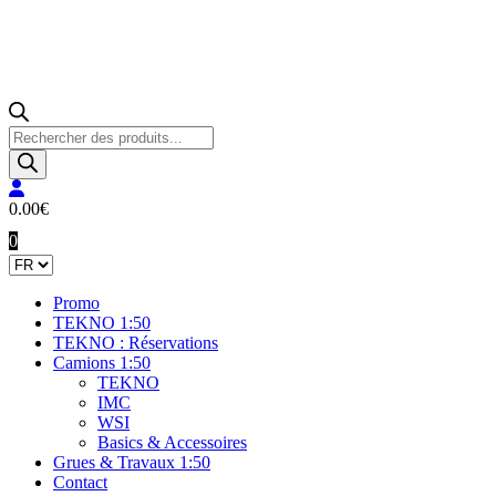
Recherche
de
produits
0.00
€
0
Promo
TEKNO 1:50
TEKNO : Réservations
Camions 1:50
TEKNO
IMC
WSI
Basics & Accessoires
Grues & Travaux 1:50
Contact