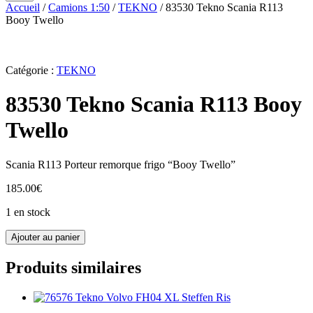
Accueil
/
Camions 1:50
/
TEKNO
/ 83530 Tekno Scania R113
Booy Twello
Catégorie :
TEKNO
83530 Tekno Scania R113 Booy
Twello
Scania R113 Porteur remorque frigo “Booy Twello”
185.00
€
1 en stock
quantité
Ajouter au panier
de
83530
Produits similaires
Tekno
Scania
R113
Booy