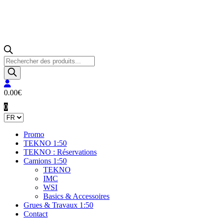
Recherche
de
produits
0.00
€
0
Promo
TEKNO 1:50
TEKNO : Réservations
Camions 1:50
TEKNO
IMC
WSI
Basics & Accessoires
Grues & Travaux 1:50
Contact