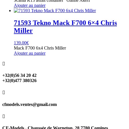
Scania R13 asfalt container "Gahne Akeri"
Ajouter au panier
71593 Tekno Mack F700 6×4 Chris
Miller
139.00
€
Mack F700 6x4 Chris Miller
Ajouter au panier

+32(0)56 34 20 42
+32(0)477 380326

cfmodels.ventes@gmail.com

CF-Models , Chaussée de Warneton, 28 7780 Comines