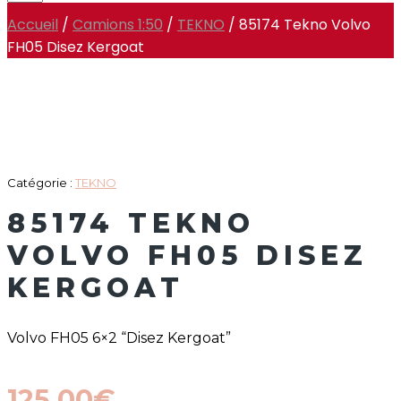
Accueil
/
Camions 1:50
/
TEKNO
/ 85174 Tekno Volvo
FH05 Disez Kergoat
Catégorie :
TEKNO
85174 TEKNO
VOLVO FH05 DISEZ
KERGOAT
Volvo FH05 6×2 “Disez Kergoat”
125.00
€