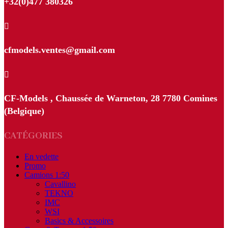
+32(0)477 380326

cfmodels.ventes@gmail.com

CF-Models , Chaussée de Warneton, 28 7780 Comines
(Belgique)
CATÉGORIES
En vedette
Promo
Camions 1:50
Cavallino
TEKNO
IMC
WSI
Basics & Accessoires