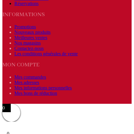
Réservations
INFORMATIONS
Promotions
Nouveaux produits
Meilleures ventes
Nos magasins
Contactez-nous
Les conditions générales de vente
MON COMPTE
Mes commandes
Mes adresses
Mes informations personnelles
Mes bons de réduction
0
0