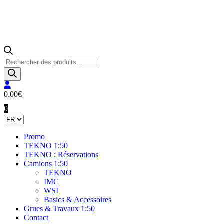
Recherche
de
produits
0.00
€
0
Promo
TEKNO 1:50
TEKNO : Réservations
Camions 1:50
TEKNO
IMC
WSI
Basics & Accessoires
Grues & Travaux 1:50
Contact