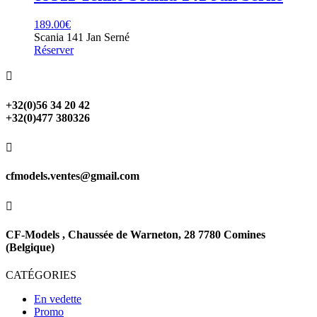
189.00
€
Scania 141 Jan Serné
Réserver

+32(0)56 34 20 42
+32(0)477 380326

cfmodels.ventes@gmail.com

CF-Models , Chaussée de Warneton, 28 7780 Comines
(Belgique)
CATÉGORIES
En vedette
Promo