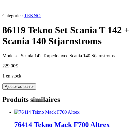
Catégorie :
TEKNO
86119 Tekno Set Scania T 142 +
Scania 140 Stjarnstroms
Modelset Scania 142 Torpedo avec Scania 140 Stjarnstroms
229.00
€
1 en stock
quantité
Ajouter au panier
de
86119
Produits similaires
Tekno
Set
Scania
T
142
76414 Tekno Mack F700 Altrex
+