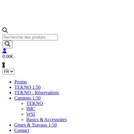
Recherche
de
produits
0.00
€
0
Promo
TEKNO 1:50
TEKNO : Réservations
Camions 1:50
TEKNO
IMC
WSI
Basics & Accessoires
Grues & Travaux 1:50
Contact