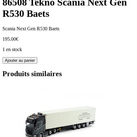
86508 Tekno Scania Next Gen
R530 Baets
Scania Next Gen R530 Baets
195.00
€
1 en stock
quantité
Ajouter au panier
de
86508
Produits similaires
Tekno
Scania
Next
Gen
R530
Baets