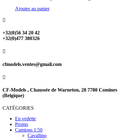
Ajouter au panier

+32(0)56 34 20 42
+32(0)477 380326

cfmodels.ventes@gmail.com

CF-Models , Chaussée de Warneton, 28 7780 Comines
(Belgique)
CATÉGORIES
En vedette
Promo
Camions 1:50
Cavallino