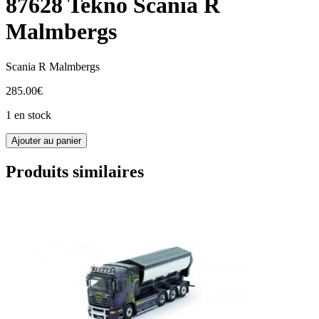
87628 Tekno Scania R
Malmbergs
Scania R Malmbergs
285.00
€
1 en stock
quantité
Ajouter au panier
de
87628
Produits similaires
Tekno
Scania
R
Malmbergs