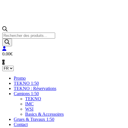
Recherche
de
produits
0.00
€
0
Promo
TEKNO 1:50
TEKNO : Réservations
Camions 1:50
TEKNO
IMC
WSI
Basics & Accessoires
Grues & Travaux 1:50
Contact