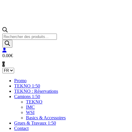
Recherche
de
produits
0.00
€
0
Promo
TEKNO 1:50
TEKNO : Réservations
Camions 1:50
TEKNO
IMC
WSI
Basics & Accessoires
Grues & Travaux 1:50
Contact