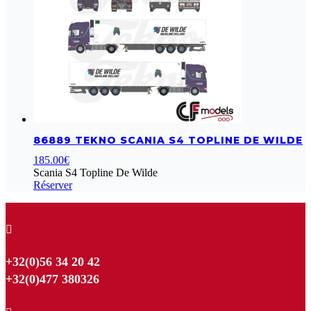
86889 TEKNO SCANIA S4 TOPLINE DE WILDE
185.00
€
Scania S4 Topline De Wilde
Réserver

+32(0)56 34 20 42
+32(0)477 380326