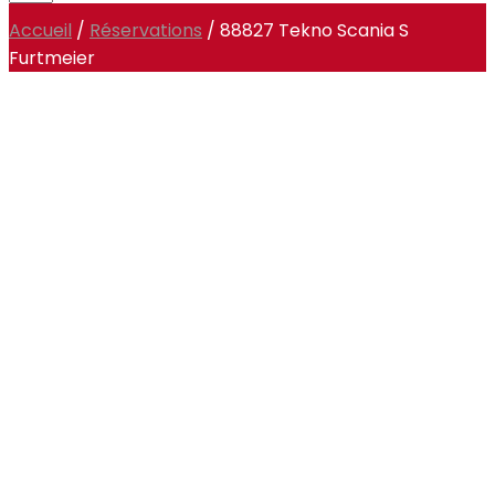
Accueil
/
Réservations
/ 88827 Tekno Scania S
Furtmeier