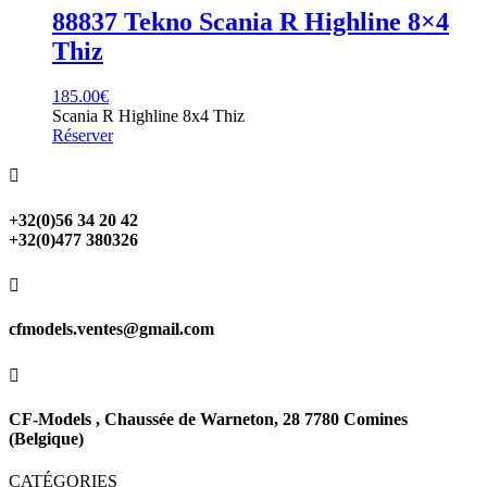
88837 Tekno Scania R Highline 8×4
Thiz
185.00
€
Scania R Highline 8x4 Thiz
Réserver

+32(0)56 34 20 42
+32(0)477 380326

cfmodels.ventes@gmail.com

CF-Models , Chaussée de Warneton, 28 7780 Comines
(Belgique)
CATÉGORIES