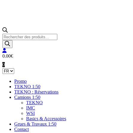
Recherche
de
produits
0.00
€
0
Promo
TEKNO 1:50
TEKNO : Réservations
Camions 1:50
TEKNO
IMC
WSI
Basics & Accessoires
Grues & Travaux 1:50
Contact