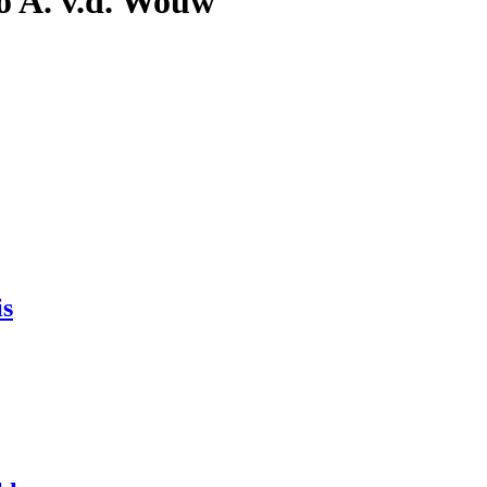
o A. v.d. Wouw
is