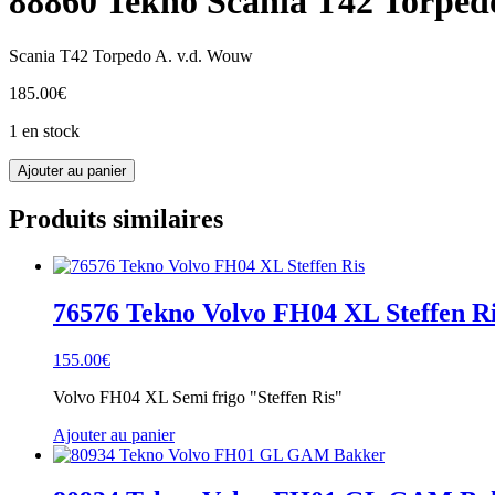
88860 Tekno Scania T42 Torped
Scania T42 Torpedo A. v.d. Wouw
185.00
€
1 en stock
quantité
Ajouter au panier
de
88860
Produits similaires
Tekno
Scania
T42
Torpedo
A.
76576 Tekno Volvo FH04 XL Steffen R
v.d.
Wouw
155.00
€
Volvo FH04 XL Semi frigo "Steffen Ris"
Ajouter au panier