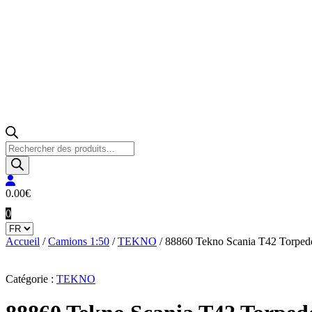
Recherche
de
produits
0.00
€
0
Accueil
/
Camions 1:50
/
TEKNO
/ 88860 Tekno Scania T42 Torped
Catégorie :
TEKNO