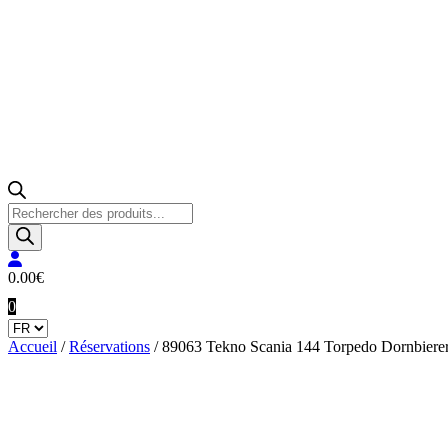
Recherche
de
produits
0.00
€
0
Accueil
/
Réservations
/ 89063 Tekno Scania 144 Torpedo Dornbiere