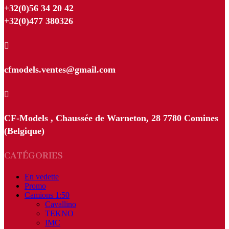
+32(0)56 34 20 42
+32(0)477 380326

cfmodels.ventes@gmail.com

CF-Models , Chaussée de Warneton, 28 7780 Comines
(Belgique)
CATÉGORIES
En vedette
Promo
Camions 1:50
Cavallino
TEKNO
IMC