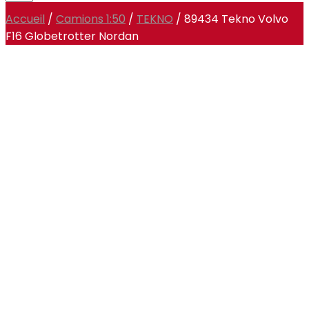
Accueil
/
Camions 1:50
/
TEKNO
/ 89434 Tekno Volvo
F16 Globetrotter Nordan