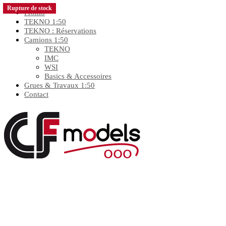
Rupture de stock
Rupture de stock
Promo
TEKNO 1:50
TEKNO : Réservations
Camions 1:50
TEKNO
IMC
WSI
Basics & Accessoires
Grues & Travaux 1:50
Contact