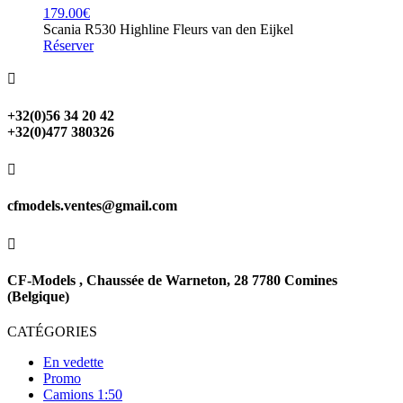
179.00
€
Scania R530 Highline Fleurs van den Eijkel
Réserver

+32(0)56 34 20 42
+32(0)477 380326

cfmodels.ventes@gmail.com

CF-Models , Chaussée de Warneton, 28 7780 Comines
(Belgique)
CATÉGORIES
En vedette
Promo
Camions 1:50