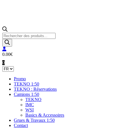
Recherche
de
produits
0.00
€
0
Promo
TEKNO 1:50
TEKNO : Réservations
Camions 1:50
TEKNO
IMC
WSI
Basics & Accessoires
Grues & Travaux 1:50
Contact