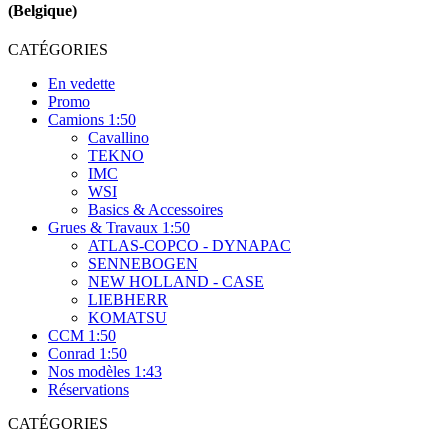
(Belgique)
CATÉGORIES
En vedette
Promo
Camions 1:50
Cavallino
TEKNO
IMC
WSI
Basics & Accessoires
Grues & Travaux 1:50
ATLAS-COPCO - DYNAPAC
SENNEBOGEN
NEW HOLLAND - CASE
LIEBHERR
KOMATSU
CCM 1:50
Conrad 1:50
Nos modèles 1:43
Réservations
CATÉGORIES