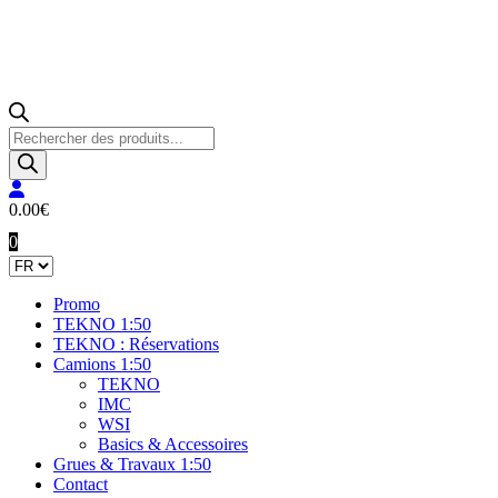
Recherche
de
produits
0.00
€
0
Promo
TEKNO 1:50
TEKNO : Réservations
Camions 1:50
TEKNO
IMC
WSI
Basics & Accessoires
Grues & Travaux 1:50
Contact