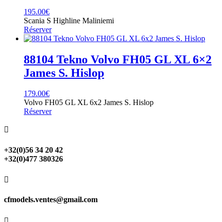
195.00
€
Scania S Highline Maliniemi
Réserver
88104 Tekno Volvo FH05 GL XL 6×2
James S. Hislop
179.00
€
Volvo FH05 GL XL 6x2 James S. Hislop
Réserver

+32(0)56 34 20 42
+32(0)477 380326

cfmodels.ventes@gmail.com
