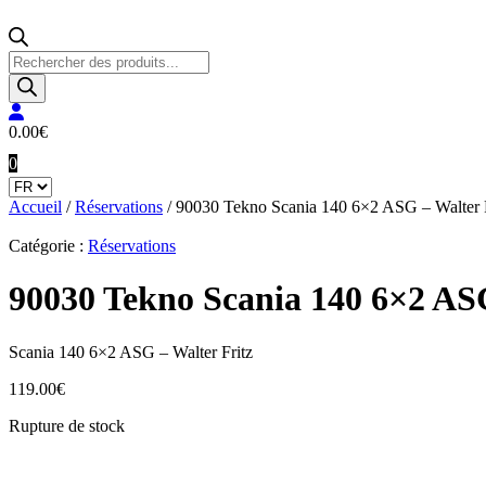
Recherche
de
produits
0.00
€
0
Accueil
/
Réservations
/ 90030 Tekno Scania 140 6×2 ASG – Walter F
Catégorie :
Réservations
90030 Tekno Scania 140 6×2 ASG
Scania 140 6×2 ASG – Walter Fritz
119.00
€
Rupture de stock