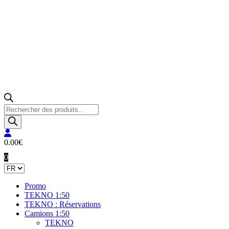
Recherche
de
produits
0.00
€
0
Promo
TEKNO 1:50
TEKNO : Réservations
Camions 1:50
TEKNO