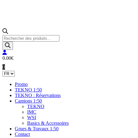
Recherche
de
produits
0.00
€
0
Promo
TEKNO 1:50
TEKNO : Réservations
Camions 1:50
TEKNO
IMC
WSI
Basics & Accessoires
Grues & Travaux 1:50
Contact