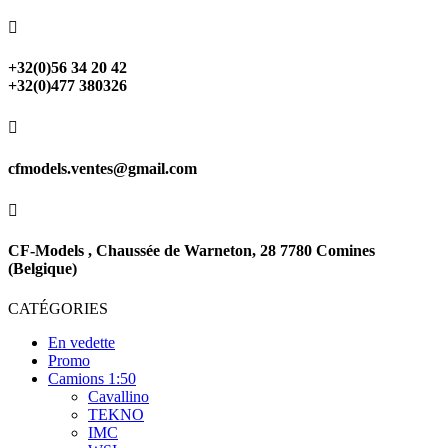

+32(0)56 34 20 42
+32(0)477 380326

cfmodels.ventes@gmail.com

CF-Models , Chaussée de Warneton, 28 7780 Comines
(Belgique)
CATÉGORIES
En vedette
Promo
Camions 1:50
Cavallino
TEKNO
IMC