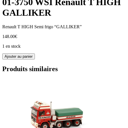
01-3750 WSI Renault T HIGH
GALLIKER
Renault T HIGH Semi frigo “GALLIKER”
148.00
€
1 en stock
quantité
Ajouter au panier
de
01-
Produits similaires
3750
WSI
Renault
T
HIGH
GALLIKER