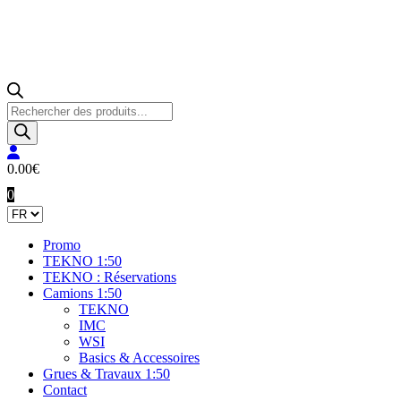
Recherche
de
produits
0.00
€
0
Promo
TEKNO 1:50
TEKNO : Réservations
Camions 1:50
TEKNO
IMC
WSI
Basics & Accessoires
Grues & Travaux 1:50
Contact