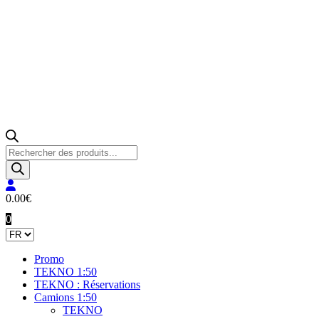
Recherche
de
produits
0.00
€
0
Promo
TEKNO 1:50
TEKNO : Réservations
Camions 1:50
TEKNO