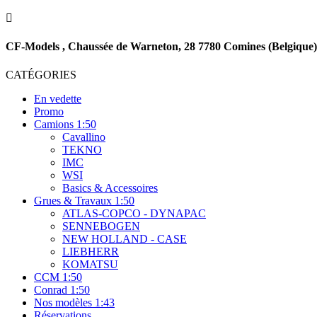

CF-Models , Chaussée de Warneton, 28 7780 Comines (Belgique)
CATÉGORIES
En vedette
Promo
Camions 1:50
Cavallino
TEKNO
IMC
WSI
Basics & Accessoires
Grues & Travaux 1:50
ATLAS-COPCO - DYNAPAC
SENNEBOGEN
NEW HOLLAND - CASE
LIEBHERR
KOMATSU
CCM 1:50
Conrad 1:50
Nos modèles 1:43
Réservations