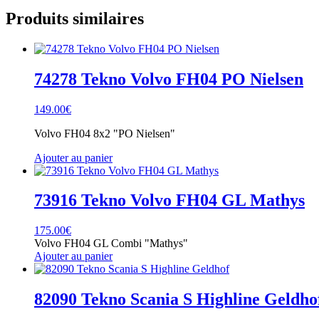
83662
Produits similaires
Tekno
DAF
XG+
Zijderlaan
74278 Tekno Volvo FH04 PO Nielsen
149.00
€
Volvo FH04 8x2 "PO Nielsen"
Ajouter au panier
73916 Tekno Volvo FH04 GL Mathys
175.00
€
Volvo FH04 GL Combi "Mathys"
Ajouter au panier
82090 Tekno Scania S Highline Geldho