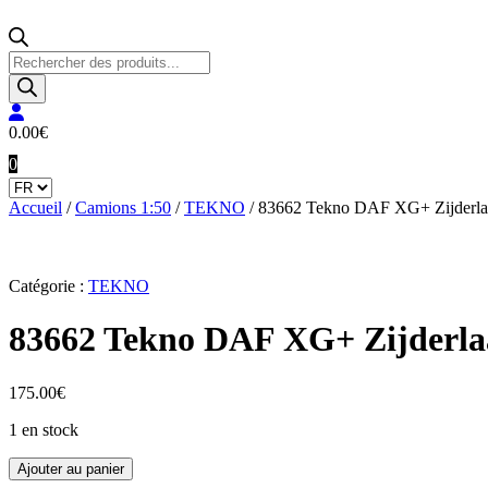
Recherche
de
produits
0.00
€
0
Accueil
/
Camions 1:50
/
TEKNO
/ 83662 Tekno DAF XG+ Zijderl
Catégorie :
TEKNO
83662 Tekno DAF XG+ Zijderl
175.00
€
1 en stock
quantité
Ajouter au panier
de