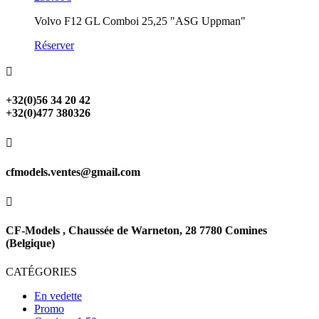
Volvo F12 GL Comboi 25,25 "ASG Uppman"
Réserver

+32(0)56 34 20 42
+32(0)477 380326

cfmodels.ventes@gmail.com

CF-Models , Chaussée de Warneton, 28 7780 Comines
(Belgique)
CATÉGORIES
En vedette
Promo