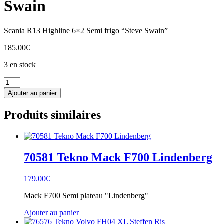
Swain
Scania R13 Highline 6×2 Semi frigo “Steve Swain”
185.00
€
3 en stock
quantité
de
Ajouter au panier
85728
Tekno
Produits similaires
Scania
R13
Steve
Swain
70581 Tekno Mack F700 Lindenberg
179.00
€
Mack F700 Semi plateau "Lindenberg"
Ajouter au panier