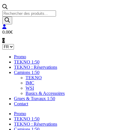
Recherche
de
produits
0.00
€
0
Promo
TEKNO 1:50
TEKNO : Réservations
Camions 1:50
TEKNO
IMC
WSI
Basics & Accessoires
Grues & Travaux 1:50
Contact
Promo
TEKNO 1:50
TEKNO : Réservations
Camions 1:50