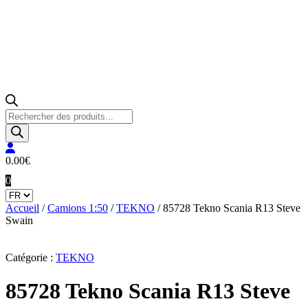
Recherche
de
produits
0.00
€
0
Accueil
/
Camions 1:50
/
TEKNO
/ 85728 Tekno Scania R13 Steve
Swain
Catégorie :
TEKNO
85728 Tekno Scania R13 Steve