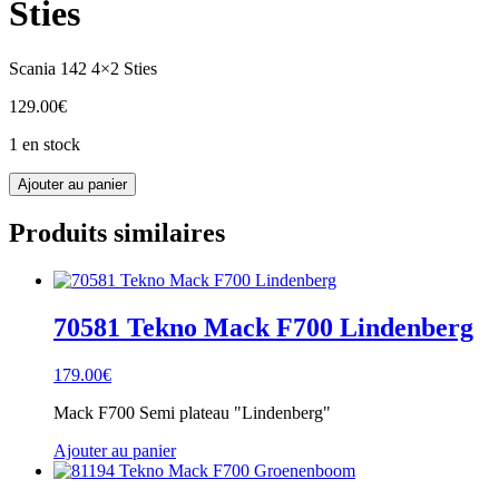
Sties
Scania 142 4×2 Sties
129.00
€
1 en stock
quantité
Ajouter au panier
de
87042
Produits similaires
Tekno
Scania
142
4x2
Sties
70581 Tekno Mack F700 Lindenberg
179.00
€
Mack F700 Semi plateau "Lindenberg"
Ajouter au panier