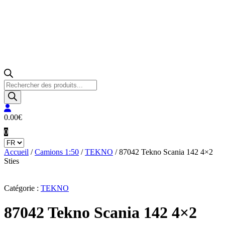
Recherche
de
produits
0.00
€
0
Accueil
/
Camions 1:50
/
TEKNO
/ 87042 Tekno Scania 142 4×2
Sties
Catégorie :
TEKNO
87042 Tekno Scania 142 4×2