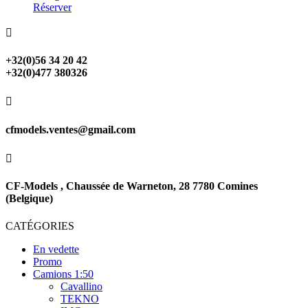
Réserver

+32(0)56 34 20 42
+32(0)477 380326

cfmodels.ventes@gmail.com

CF-Models , Chaussée de Warneton, 28 7780 Comines
(Belgique)
CATÉGORIES
En vedette
Promo
Camions 1:50
Cavallino
TEKNO