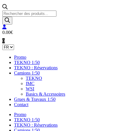
Recherche
de
produits
0.00
€
0
Promo
TEKNO 1:50
TEKNO : Réservations
Camions 1:50
TEKNO
IMC
WSI
Basics & Accessoires
Grues & Travaux 1:50
Contact
Promo
TEKNO 1:50
TEKNO : Réservations
Camions 1:50